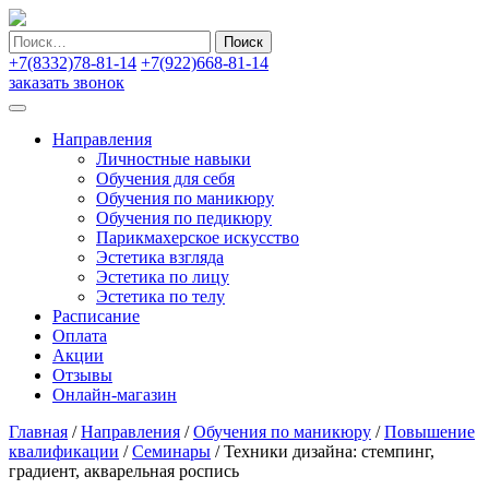
Найти:
+7(8332)78-81-14
+7(922)668-81-14
заказать звонок
Направления
Личностные навыки
Обучения для себя
Обучения по маникюру
Обучения по педикюру
Парикмахерское искусство
Эстетика взгляда
Эстетика по лицу
Эстетика по телу
Расписание
Оплата
Акции
Отзывы
Онлайн-магазин
Главная
/
Направления
/
Обучения по маникюру
/
Повышение
квалификации
/
Семинары
/
Техники дизайна: стемпинг,
градиент, акварельная роспись