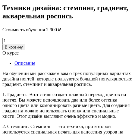
Техники дизайна: стемпинг, градиент,
акварельная роспись
Стоимость обучения
2 900
₽
Количество
товара
В корзину
Техники
О курсе
дизайна:
стемпинг,
Описание
градиент,
акварельная
На обучении мы расскажем вам о трех популярных вариантах
роспись
дизайна ногтей, которые пользуются большой популярностью:
градиент, стемпинг и акварельная роспись.
1. Градиент: Этот стиль создает плавный переход цветов на
ногтях. Вы можете использовать два или более оттенка
одного цвета или комбинировать разные цвета. Для создания
градиента можно использовать спонж или специальные
кисти. Этот дизайн выглядит очень эффектно и модно.
2. Стемпинг: Стемпинг — это техника, при которой
используется специальная печать для нанесения узоров на