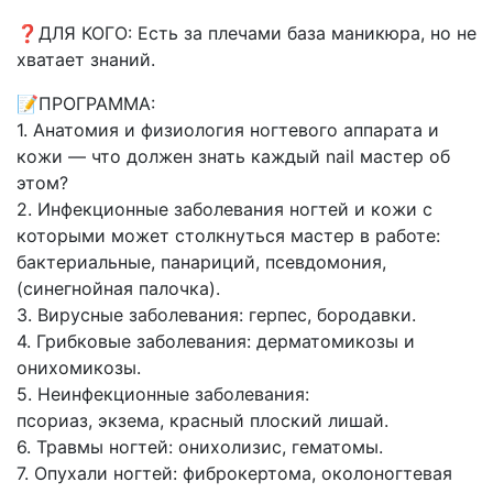
и
кожи
❓ДЛЯ КОГО: Есть за плечами база маникюра, но не
стоп
хватает знаний.
📝ПРОГРАММА:
1. Анатомия и физиология ногтевого аппарата и
кожи — что должен знать каждый nail мастер об
этом?
2. Инфекционные заболевания ногтей и кожи с
которыми может столкнуться мастер в работе:
бактериальные, панариций, псевдомония,
(синегнойная палочка).
3. Вирусные заболевания: герпес, бородавки.
4. Грибковые заболевания: дерматомикозы и
онихомикозы.
5. Неинфекционные заболевания:
псориаз, экзема, красный плоский лишай.
6. Травмы ногтей: онихолизис, гематомы.
7. Опухали ногтей: фиброкертома, околоногтевая