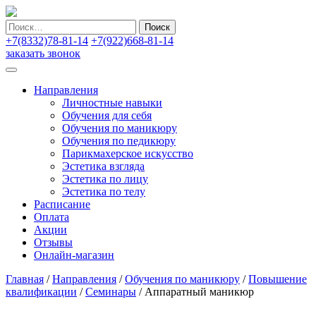
Найти:
+7(8332)78-81-14
+7(922)668-81-14
заказать звонок
Направления
Личностные навыки
Обучения для себя
Обучения по маникюру
Обучения по педикюру
Парикмахерское искусство
Эстетика взгляда
Эстетика по лицу
Эстетика по телу
Расписание
Оплата
Акции
Отзывы
Онлайн-магазин
Главная
/
Направления
/
Обучения по маникюру
/
Повышение
квалификации
/
Семинары
/
Аппаратный маникюр