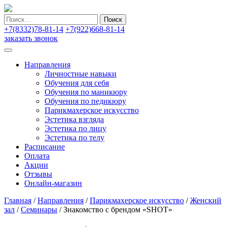
Найти:
+7(8332)78-81-14
+7(922)668-81-14
заказать звонок
Направления
Личностные навыки
Обучения для себя
Обучения по маникюру
Обучения по педикюру
Парикмахерское искусство
Эстетика взгляда
Эстетика по лицу
Эстетика по телу
Расписание
Оплата
Акции
Отзывы
Онлайн-магазин
Главная
/
Направления
/
Парикмахерское искусство
/
Женский
зал
/
Семинары
/
Знакомство с брендом «SHOT»