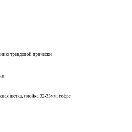
анию трендовой прически
дки
ная щетка, плойка 32-33мм, гофре