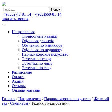
Найти:
+7(8332)78-81-14
+7(922)668-81-14
заказать звонок
Направления
Личностные навыки
Обучения для себя
Обучения по маникюру
Обучения по педикюру
Парикмахерское искусство
Эстетика взгляда
Эстетика по лицу
Эстетика по телу
Расписание
Оплата
Акции
Отзывы
Онлайн-магазин
Главная
/
Направления
/
Парикмахерское искусство
/
Женский
зал
/
Семинары
/
Техники мелирования