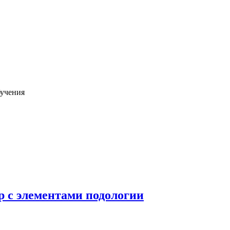
бучения
 с элементами подологии