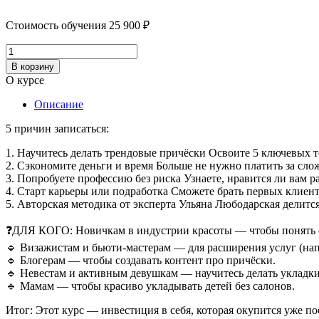
Стоимость обучения
25 900
₽
Количество
товара
В корзину
Стилист
О курсе
по
волосам
Описание
5 причин записаться:
1. Научитесь делать трендовые причёски Освоите 5 ключевых т
2. Сэкономите деньги и время Больше не нужно платить за сло
3. Попробуете профессию без риска Узнаете, нравится ли вам р
4. Старт карьеры или подработка Сможете брать первых клиенто
5. Авторская методика от эксперта Ульяна Любодарская делитс
❓ДЛЯ КОГО: Новичкам в индустрии красоты — чтобы понять о
🔹 Визажистам и бьюти-мастерам — для расширения услуг (нап
🔹 Блогерам — чтобы создавать контент про причёски.
🔹 Невестам и активным девушкам — научитесь делать укладки 
🔹 Мамам — чтобы красиво укладывать детей без салонов.
Итог: Этот курс — инвестиция в себя, которая окупится уже п