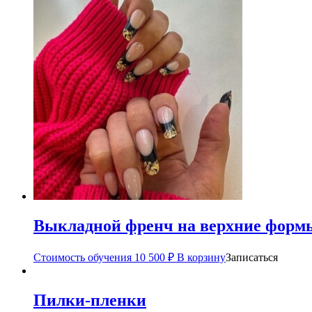
Выкладной френч на верхние формы
Стоимость обучения
10 500
₽
В корзину
Записаться
Пилки-пленки