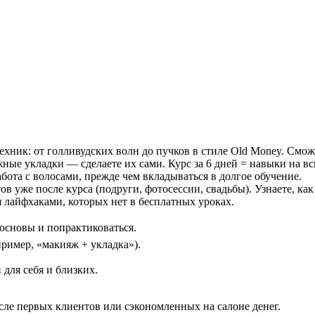
ехник: от голливудских волн до пучков в стиле Old Money. Сможе
жные укладки — сделаете их сами. Курс за 6 дней = навыки на в
абота с волосами, прежде чем вкладываться в долгое обучение.
в уже после курса (подруги, фотосессии, свадьбы). Узнаете, как
я лайфхаками, которых нет в бесплатных уроках.
сновы и попрактиковаться.
ример, «макияж + укладка»).
для себя и близких.
осле первых клиентов или сэкономленных на салоне денег.