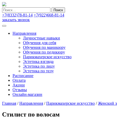
Найти:
+7(8332)78-81-14
+7(922)668-81-14
заказать звонок
Направления
Личностные навыки
Обучения для себя
Обучения по маникюру
Обучения по педикюру
Парикмахерское искусство
Эстетика взгляда
Эстетика по лицу
Эстетика по телу
Расписание
Оплата
Акции
Отзывы
Онлайн-магазин
Главная
/
Направления
/
Парикмахерское искусство
/
Женский з
Стилист по волосам