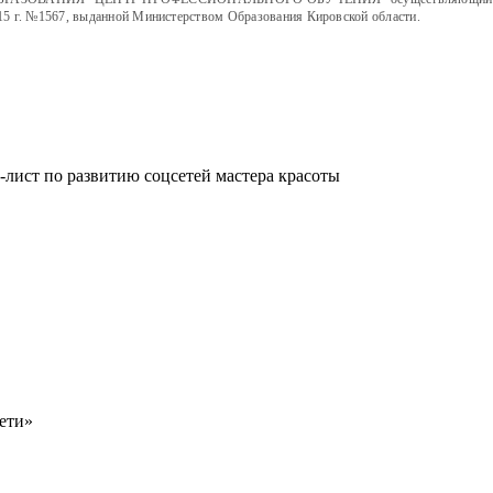
15 г. №1567, выданной Министерством Образования Кировской области.
-лист по развитию соцсетей мастера красоты
сети»