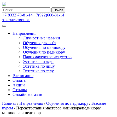
Найти:
+7(8332)78-81-14
+7(922)668-81-14
заказать звонок
Направления
Личностные навыки
Обучения для себя
Обучения по маникюру
Обучения по педикюру
Парикмахерское искусство
Эстетика взгляда
Эстетика по лицу
Эстетика по телу
Расписание
Оплата
Акции
Отзывы
Онлайн-магазин
Главная
/
Направления
/
Обучения по педикюру
/
Базовые
курсы
/
Переаттестация мастеров маникюра/педикюра/
маникюра и педикюра