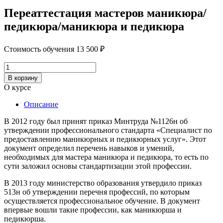
Переаттестация мастеров маникюра/
педикюра/маникюра и педикюра
Стоимость обучения
13 500
₽
Количество
товара
В корзину
Переаттестация
О курсе
мастеров
маникюра/
Описание
педикюра/
маникюра
В 2012 году был принят приказ Минтруда №1126н об
и
утверждении профессионального стандарта «Специалист по
педикюра
предоставлению маникюрных и педикюрных услуг». Этот
документ определил перечень навыков и умений,
необходимых для мастера маникюра и педикюра, то есть по
сути заложил основы стандартизации этой профессии.
В 2013 году министерство образования утвердило приказ
513н об утверждении перечня профессий, по которым
осуществляется профессиональное обучение. В документ
впервые вошли такие профессии, как маникюрша и
педикюрша.