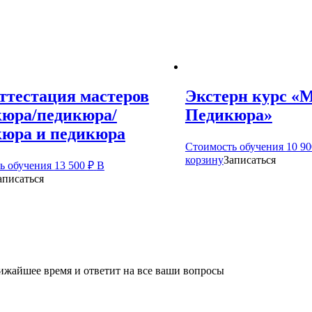
ттестация мастеров
Экстерн курс «
юра/педикюра/
Педикюра»
юра и педикюра
Стоимость обучения
10 9
корзину
Записаться
ь обучения
13 500
₽
В
аписаться
лижайшее время и ответит на все ваши вопросы