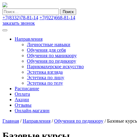
Найти:
+7(8332)78-81-14
+7(922)668-81-14
заказать звонок
Направления
Личностные навыки
Обучения для себя
Обучения по маникюру
Обучения по педикюру
Парикмахерское искусство
Эстетика взгляда
Эстетика по лицу
Эстетика по телу
Расписание
Оплата
Акции
Отзывы
Онлайн-магазин
Главная
/
Направления
/
Обучения по педикюру
/
Базовые курс
Базовые курсы