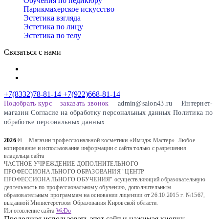
Обучения по педикюру
Парикмахерское искусство
Эстетика взгляда
Эстетика по лицу
Эстетика по телу
Связаться с нами
+7(8332)78-81-14
+7(922)668-81-14
Подобрать курс
заказать звонок
admin@salon43.ru
Интернет-
магазин
Cогласие на обработку персональных данных
Политика по
обработке персональных данных
2026 ©
Магазин профессиональной косметики «Имидж Мастер». Любое
копирование и использование информации с сайта только с разрешения
владельца сайта
ЧАСТНОЕ УЧРЕЖДЕНИЕ ДОПОЛНИТЕЛЬНОГО
ПРОФЕССИОНАЛЬНОГО ОБРАЗОВАНИЯ "ЦЕНТР
ПРОФЕССИОНАЛЬНОГО ОБУЧЕНИЯ" осуществляющий образовательную
деятельность по профессиональному обучению, дополнительным
образовательным программам на основании лицензии от 26.10.2015 г. №1567,
выданной Министерством Образования Кировской области.
Изготовление сайта
WeDo
Продолжая использовать этот сайт и нажимая кнопку