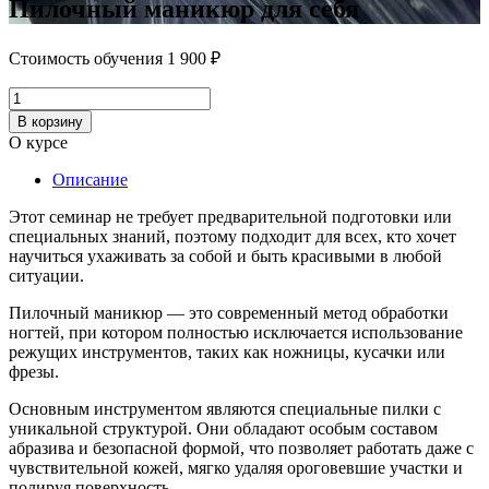
Пилочный маникюр для себя
Стоимость обучения
1 900
₽
Количество
товара
В корзину
Пилочный
О курсе
маникюр
для
Описание
себя
Этот семинар не требует предварительной подготовки или
специальных знаний, поэтому подходит для всех, кто хочет
научиться ухаживать за собой и быть красивыми в любой
ситуации.
Пилочный маникюр — это современный метод обработки
ногтей, при котором полностью исключается использование
режущих инструментов, таких как ножницы, кусачки или
фрезы.
Основным инструментом являются специальные пилки с
уникальной структурой. Они обладают особым составом
абразива и безопасной формой, что позволяет работать даже с
чувствительной кожей, мягко удаляя ороговевшие участки и
полируя поверхность.