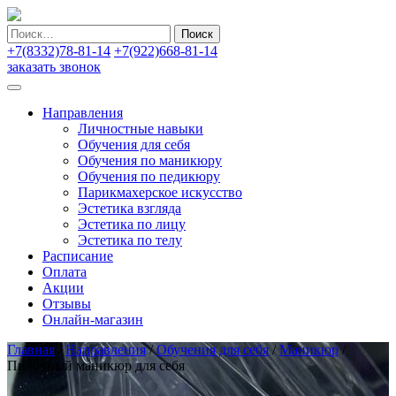
Найти:
+7(8332)78-81-14
+7(922)668-81-14
заказать звонок
Направления
Личностные навыки
Обучения для себя
Обучения по маникюру
Обучения по педикюру
Парикмахерское искусство
Эстетика взгляда
Эстетика по лицу
Эстетика по телу
Расписание
Оплата
Акции
Отзывы
Онлайн-магазин
Главная
/
Направления
/
Обучения для себя
/
Маникюр
/
Пилочный маникюр для себя