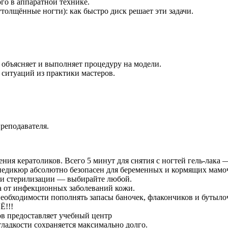
о в аппаратной технике.
толщённые ногти): как быстро диск решает эти задачи.
объясняет и выполняет процедуру на модели.
ситуаций из практики мастеров.
реподавателя.
ия кератоликов. Всего 5 минут для снятия с ногтей гель-лака 
о педикюр абсолютно безопасен для беременных и кормящих мамо
 и стерилизации — выбирайте любой.
а от инфекционных заболеваний кожи.
еобходимости пополнять запасы баночек, флакончиков и бутыло
Ё!!!
ов предоставляет учебный центр
ладкости сохраняется максимально долго.