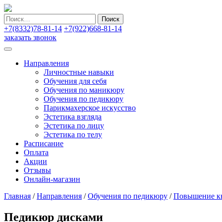
Найти:
+7(8332)78-81-14
+7(922)668-81-14
заказать звонок
Направления
Личностные навыки
Обучения для себя
Обучения по маникюру
Обучения по педикюру
Парикмахерское искусство
Эстетика взгляда
Эстетика по лицу
Эстетика по телу
Расписание
Оплата
Акции
Отзывы
Онлайн-магазин
Главная
/
Направления
/
Обучения по педикюру
/
Повышение к
Педикюр дисками