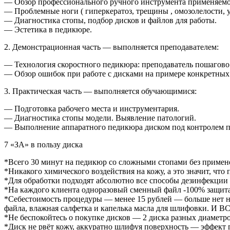
— Обзор профессионального ручного инструмента применяемог
— Проблемные ноги ( гиперкератоз, трещины , омозолелости, у
— Диагностика стопы, подбор дисков и файлов для работы.
— Эстетика в педикюре.
2. Демонстрационная часть — выполняется преподавателем:
— Технология скоростного педикюра: преподаватель пошагово 
— Обзор ошибок при работе с дисками на примере конкретных 
3. Практическая часть — выполняется обучающимися:
— Подготовка рабочего места и инструментария.
— Диагностика стопы модели. Выявление патологий.
— Выполнение аппаратного педикюра диском под контролем п
7 «ЗА» в пользу диска
*Всего 30 минут на педикюр со сложными стопами без применен
*Никакого химического воздействия на кожу, а это значит, чт
*Для обработки подходят абсолютно все способы дезинфекции
*На каждого клиента одноразовый сменный файл -100% защит
*Себестоимость процедуры — менее 15 рублей — больше нет н
файла, влажная салфетка и капелька масла для шлифовки. И ВС
*Не беспокойтесь о покупке дисков — 2 диска разных диаметр
*Диск не рвёт кожу, аккуратно шлифуя поверхность — эффект г