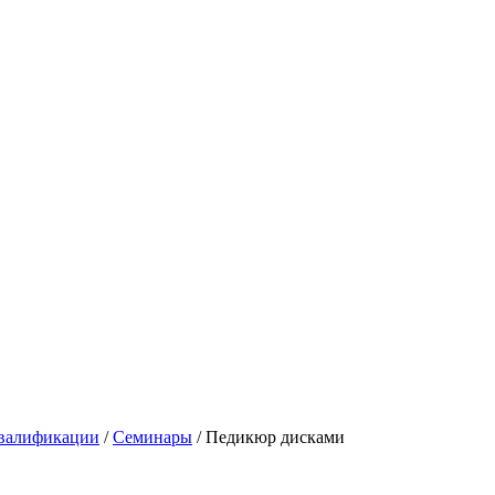
валификации
/
Семинары
/
Педикюр дисками