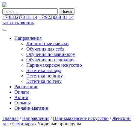
Найти:
+7(8332)78-81-14
+7(922)668-81-14
заказать звонок
Направления
Личностные навыки
Обучения для себя
Обучения по маникюру
Обучения по педикюру
Парикмахерское искусство
Эстетика взгляда
Эстетика по лицу
Эстетика по телу
Расписание
Оплата
Акции
Отзывы
Онлайн-магазин
Главная
/
Направления
/
Парикмахерское искусство
/
Женский
зал
/
Семинары
/
Уходовые процедуры