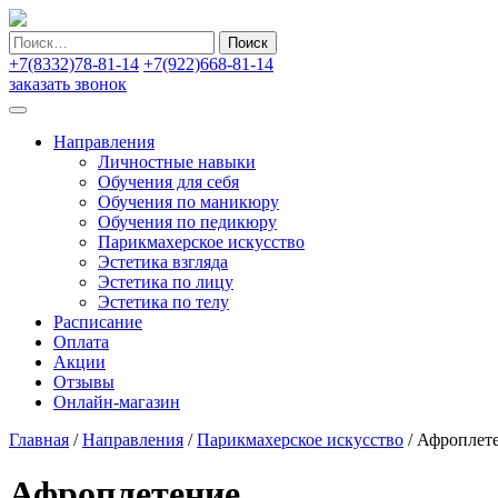
Найти:
+7(8332)78-81-14
+7(922)668-81-14
заказать звонок
Направления
Личностные навыки
Обучения для себя
Обучения по маникюру
Обучения по педикюру
Парикмахерское искусство
Эстетика взгляда
Эстетика по лицу
Эстетика по телу
Расписание
Оплата
Акции
Отзывы
Онлайн-магазин
Главная
/
Направления
/
Парикмахерское искусство
/
Афроплет
Афроплетение