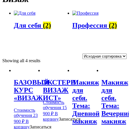
Для себя
(2)
Профессия
(2)
Showing all 4 results
БАЗОВЫЙ
ЭКСТЕРН
Макияж
Макияж
КУРС
ВИЗАЖ
для
для
«ВИЗАЖИСТ»
себя.
себя.
Стоимость
Тема:
Тема:
обучения
15
Стоимость
Дневной
Вечерни
900
₽
В
обучения
23
корзину
Записаться
макияж
макияж
900
₽
В
корзину
Записаться