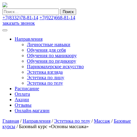
Найти:
+7(8332)78-81-14
+7(922)668-81-14
заказать звонок
Направления
Личностные навыки
Обучения для себя
Обучения по маникюру
Обучения по педикюру
Парикмахерское искусство
Эстетика взгляда
Эстетика по лицу
Эстетика по телу
Расписание
Оплата
Акции
Отзывы
Онлайн-магазин
Главная
/
Направления
/
Эстетика по телу
/
Массаж
/
Базовые
курсы
/
Базовый курс «Основы массажа»